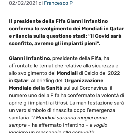
02/02/2021
di
Francesco P
Il presidente della Fifa Gianni Infantino
conferma lo svolgimento dei Mondiali in Qatar
e rilancia sulla questione stadi: “Il Covid sarà
sconfitto, avremo gli impianti pieni”.
Gianni Infantino
, presidente della
Fifa
, ha
affrontato le tematiche relative alla sicurezza e
allo svolgimento dei
Mondiali
di Calcio del 2022
in
Qatar
. Al briefing dell’O
rganizzazione
Mondiale della Sanità
sul sul Coronavirus, il
numero uno della Fifa ha confermato la volontà di
aprire gli impianti ai tifosi. La manifestazione sarà
un vero simbolo di rinascita dopo l’emergenza
sanitaria.
“I Mondiali saranno magici come
sempre
– ha affermato Infantino –
e voglio
lanciare un messaggio alla comunità