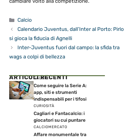
cambiare volto alla competizione.
Categorie
Calcio
Calendario Juventus, dall’Inter al Porto: Pirlo
si gioca la fiducia di Agnelli
Inter-Juventus fuori dal campo: la sfida tra
wags a colpi di bellezza
ARTICOLI RECENTI
CALCIO
Come seguire la Serie A:
app, siti e strumenti
indispensabili per i tifosi
CURIOSITÀ
Cagliari e Fantacalcio: i
giocatori su cui puntare
CALCIOMERCATO
Affare monumentale tra