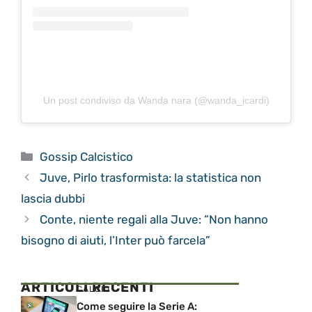
Un post condiviso da Wanda nara (@wanda_icardi)
Categorie
Gossip Calcistico
Juve, Pirlo trasformista: la statistica non
lascia dubbi
Conte, niente regali alla Juve: “Non hanno
bisogno di aiuti, l’Inter può farcela”
ARTICOLI RECENTI
CALCIO
Come seguire la Serie A: