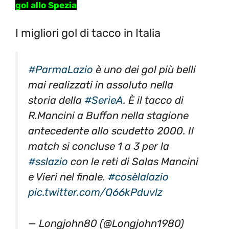
gol allo Spezia
I migliori gol di tacco in Italia
#ParmaLazio
è uno dei gol più belli
mai realizzati in assoluto nella
storia della
#SerieA
. È il tacco di
R.Mancini a Buffon nella stagione
antecedente allo scudetto 2000. Il
match si concluse 1 a 3 per la
#sslazio
con le reti di Salas Mancini
e Vieri nel finale.
#cosèlalazio
pic.twitter.com/Q66kPduvlz
— Longjohn80 (@Longjohn1980)