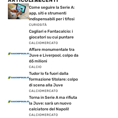
app, siti e strumenti
indispensabili per i tifosi
CURIOSITÀ
Cagliari e Fantacalcio: i
giocatori su cui puntare
CALCIOMERCATO
Affare monumentale tra
Juve e Liverpool, colpo da
65 milioni
CALCIO
Tudor lo fa fuori dalla
formazione titolare: colpo
di scena alla Juve
CALCIOMERCATO
Torna in Serie A ma rifiuta
la Juve: sarà un nuovo
calciatore del Napoli!
CALCIOMERCATO
Pronto il colpo dell’estate: