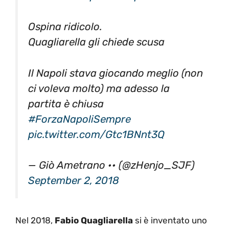
Ospina ridicolo.
Quagliarella gli chiede scusa
Il Napoli stava giocando meglio (non
ci voleva molto) ma adesso la
partita è chiusa
#ForzaNapoliSempre
pic.twitter.com/Gtc1BNnt3Q
— Giò Ametrano •• (@zHenjo_SJF)
September 2, 2018
Nel 2018,
Fabio Quagliarella
si è inventato uno
splendido
gol di tacco
, nella partita vinta per
3-0