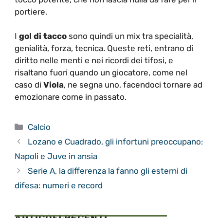
I
gol di tacco
sono quindi un mix tra specialità,
genialità, forza, tecnica. Queste reti, entrano di
diritto nelle menti e nei ricordi dei tifosi, e
risaltano fuori quando un giocatore, come nel
caso di
Viola
, ne segna uno, facendoci tornare ad
emozionare come in passato.
Categorie
Calcio
Lozano e Cuadrado, gli infortuni preoccupano:
Napoli e Juve in ansia
Serie A, la differenza la fanno gli esterni di
difesa: numeri e record
ARTICOLI RECENTI
CALCIO
Come seguire la Serie A: