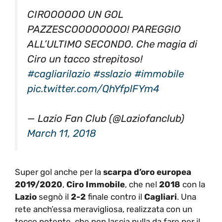
PAZZESCOOOOOOOO! PAREGGIO
ALL’ULTIMO SECONDO. Che magia di
Ciro un tacco strepitoso!
#cagliarilazio
#sslazio
#immobile
pic.twitter.com/QhYfplFYm4
— Lazio Fan Club (@Laziofanclub)
March 11, 2018
Super gol anche per la
scarpa d’oro europea
2019/2020
,
Ciro Immobile
, che nel
2018
con la
Lazio
segnò il
2-2
finale contro il
Cagliari
. Una
rete anch’essa meravigliosa, realizzata con un
tocco potente, che non lascia nulla da fare per il
portiere.