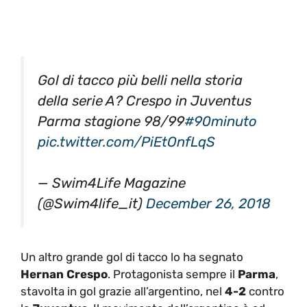
Gol di tacco più belli nella storia
della serie A? Crespo in Juventus
Parma stagione 98/99
#90minuto
pic.twitter.com/PiEtOnfLqS
— Swim4Life Magazine
(@Swim4life_it)
December 26, 2018
Un altro grande gol di tacco lo ha segnato
Hernan Crespo
. Protagonista sempre il
Parma
,
stavolta in gol grazie all’argentino, nel
4-2
contro
la
Juventus
. Il movimento dell’argentino è ad