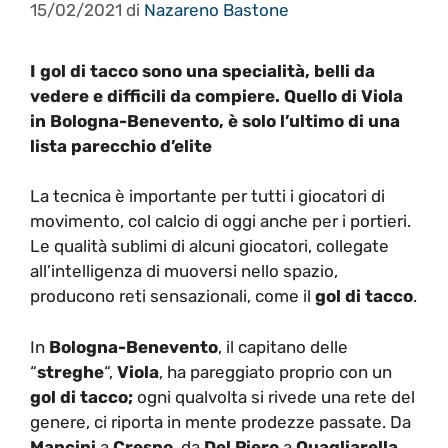
15/02/2021
di
Nazareno Bastone
I gol di tacco sono una specialità, belli da
vedere e difficili da compiere. Quello di Viola
in Bologna-Benevento, è solo l’ultimo di una
lista parecchio d’elite
La tecnica è importante per tutti i giocatori di
movimento, col calcio di oggi anche per i portieri.
Le qualità sublimi di alcuni giocatori, collegate
all’intelligenza di muoversi nello spazio,
producono reti sensazionali, come il
gol di tacco
.
In
Bologna-Benevento
, il capitano delle
“
streghe
“,
Viola
, ha pareggiato proprio con un
gol di tacco;
ogni qualvolta si rivede una rete del
genere, ci riporta in mente prodezze passate. Da
Mancini
a
Crespo
, da
Del Piero
a
Quagliarella
,