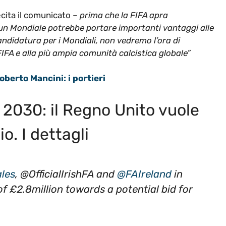
cita il comunicato –
prima che la FIFA apra
un Mondiale potrebbe portare importanti vantaggi alle
andidatura per i Mondiali, non vedremo l’ora di
FIFA e alla più ampia comunità calcistica globale”
oberto Mancini: i portieri
i 2030: il Regno Unito vuole
o. I dettagli
les
, @OfficialIrishFA and
@FAIreland
in
 £2.8million towards a potential bid for