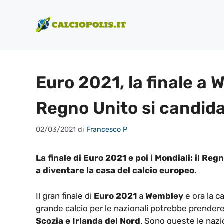
Vai
al
contenuto
Euro 2021, la finale a W
Regno Unito si candid
02/03/2021
di
Francesco P
La finale di Euro 2021 e poi i Mondiali: il Re
a diventare la casa del calcio europeo.
Il gran finale di
Euro 2021
a
Wembley
e ora la c
grande calcio per le nazionali potrebbe prendere
Scozia e Irlanda del Nord
. Sono queste le naz