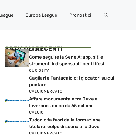
League
Europa League
Pronostici
ARTICOLI RECENTI
CALCIO
Come seguire la Serie A: app, siti e
strumenti indispensabili per i tifosi
CURIOSITÀ
Cagliari e Fantacalcio: i giocatori su cui
puntare
CALCIOMERCATO
Affare monumentale tra Juve e
Liverpool, colpo da 65 milioni
CALCIO
Tudor lo fa fuori dalla formazione
titolare: colpo di scena alla Juve
CALCIOMERCATO