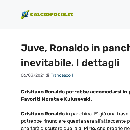
Vai
al
contenuto
Juve, Ronaldo in panch
inevitabile. I dettagli
06/03/2021
di
Francesco P
Cristiano Ronaldo potrebbe accomodarsi in p
Favoriti Morata e Kulusevski.
Cristiano Ronaldo
in panchina. E’ già una fras
potrebbe rinunciare questa sera all’attaccante 
che farà discutere quella di
Pirlo
, che proprio n