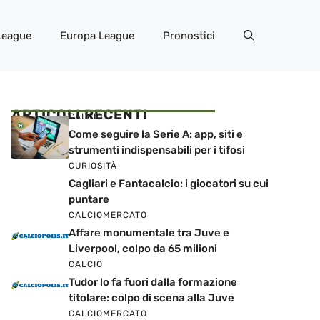
League
Europa League
Pronostici
ARTICOLI RECENTI
CALCIO
Come seguire la Serie A: app, siti e
strumenti indispensabili per i tifosi
CURIOSITÀ
Cagliari e Fantacalcio: i giocatori su cui
puntare
CALCIOMERCATO
Affare monumentale tra Juve e
Liverpool, colpo da 65 milioni
CALCIO
Tudor lo fa fuori dalla formazione
titolare: colpo di scena alla Juve
CALCIOMERCATO