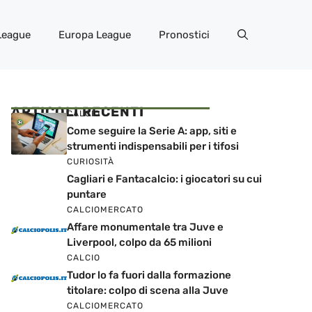
League
Europa League
Pronostici
ARTICOLI RECENTI
CALCIO
Come seguire la Serie A: app, siti e
strumenti indispensabili per i tifosi
CURIOSITÀ
Cagliari e Fantacalcio: i giocatori su cui
puntare
CALCIOMERCATO
Affare monumentale tra Juve e
Liverpool, colpo da 65 milioni
CALCIO
Tudor lo fa fuori dalla formazione
titolare: colpo di scena alla Juve
CALCIOMERCATO