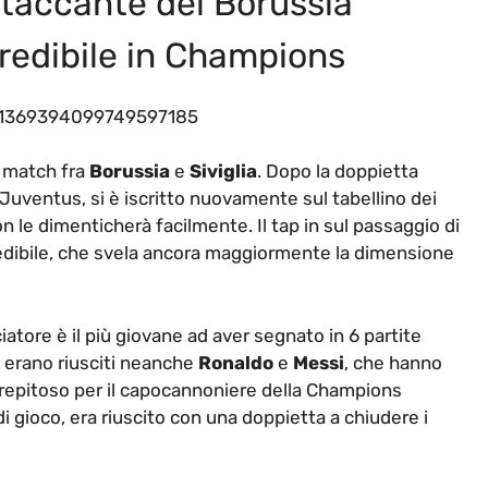
attaccante del Borussia
redibile in Champions
s/1369394099749597185
 match fra
Borussia
e
Siviglia
. Dopo la doppietta
a Juventus, si è iscritto nuovamente sul tabellino dei
n le dimenticherà facilmente. Il tap in sul passaggio di
redibile, che svela ancora maggiormente la dimensione
iatore è il più giovane ad aver segnato in 6 partite
 erano riusciti neanche
Ronaldo
e
Messi
, che hanno
 strepitoso per il capocannoniere della Champions
i gioco, era riuscito con una doppietta a chiudere i