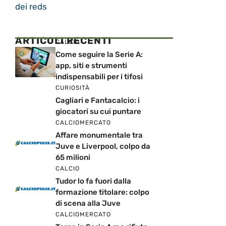
dei reds
ARTICOLI RECENTI
CALCIO
Come seguire la Serie A:
app, siti e strumenti
indispensabili per i tifosi
CURIOSITÀ
Cagliari e Fantacalcio: i
giocatori su cui puntare
CALCIOMERCATO
Affare monumentale tra
Juve e Liverpool, colpo da
65 milioni
CALCIO
Tudor lo fa fuori dalla
formazione titolare: colpo
di scena alla Juve
CALCIOMERCATO