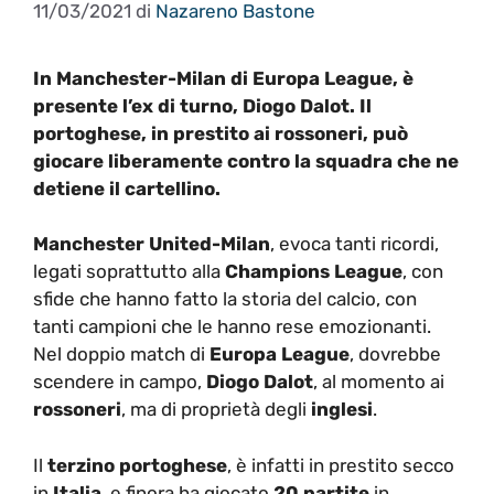
11/03/2021
di
Nazareno Bastone
In Manchester-Milan di Europa League, è
presente l’ex di turno, Diogo Dalot. Il
portoghese, in prestito ai rossoneri, può
giocare liberamente contro la squadra che ne
detiene il cartellino.
Manchester United-Milan
, evoca tanti ricordi,
legati soprattutto alla
Champions League
, con
sfide che hanno fatto la storia del calcio, con
tanti campioni che le hanno rese emozionanti.
Nel doppio match di
Europa League
, dovrebbe
scendere in campo,
Diogo Dalot
, al momento ai
rossoneri
, ma di proprietà degli
inglesi
.
Il
terzino portoghese
, è infatti in prestito secco
in
Italia
, e finora ha giocato
20 partite
in