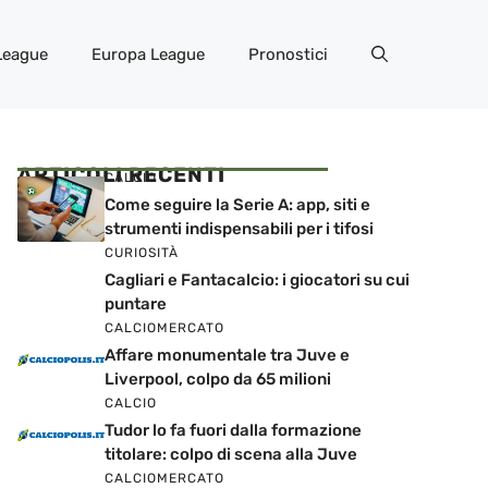
League
Europa League
Pronostici
ARTICOLI RECENTI
CALCIO
Come seguire la Serie A: app, siti e
strumenti indispensabili per i tifosi
CURIOSITÀ
Cagliari e Fantacalcio: i giocatori su cui
puntare
CALCIOMERCATO
Affare monumentale tra Juve e
Liverpool, colpo da 65 milioni
CALCIO
Tudor lo fa fuori dalla formazione
titolare: colpo di scena alla Juve
CALCIOMERCATO