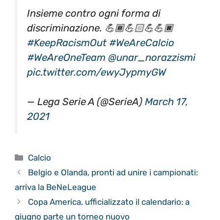
Insieme contro ogni forma di
discriminazione. 💪🏾💪🏻💪💪🏿
#KeepRacismOut
#WeAreCalcio
#WeAreOneTeam
@unar_norazzismi
pic.twitter.com/ewyJypmyGW
— Lega Serie A (@SerieA)
March 17,
2021
Categorie
Calcio
Belgio e Olanda, pronti ad unire i campionati:
arriva la BeNeLeague
Copa America, ufficializzato il calendario: a
giugno parte un torneo nuovo