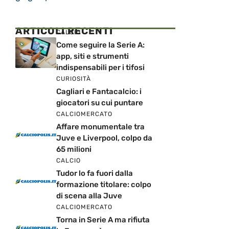
ARTICOLI RECENTI
CALCIO
Come seguire la Serie A:
app, siti e strumenti
indispensabili per i tifosi
CURIOSITÀ
Cagliari e Fantacalcio: i
giocatori su cui puntare
CALCIOMERCATO
Affare monumentale tra
Juve e Liverpool, colpo da
65 milioni
CALCIO
Tudor lo fa fuori dalla
formazione titolare: colpo
di scena alla Juve
CALCIOMERCATO
Torna in Serie A ma rifiuta