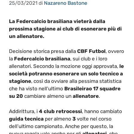
25/03/2021
di
Nazareno Bastone
La Federcalcio brasiliana vieterà dalla
prossima stagione ai club di esonerare più di
un allenatore.
Decisione storica presa dalla
CBF Futbol
, ovvero
la
Federcalcio brasiliana
, sui club e i loro
allenatori. Secondo la mozione oggi approvata,
le
società potranno esonerare un solo tecnico a
stagione
, così da ovviare alla pessima statistica
che ha visto nell’ultimo
Brasileirao 17 squadre
su 20
cambiare almeno un
allenatore
.
Addirittura, i
4 club retrocessi
, hanno cambiato
guida tecnica
per almeno
3
volte nel corso
dell’ultimo campionato. Anche per questo, la
nuova regola vale anche per gli
allenatori
, che