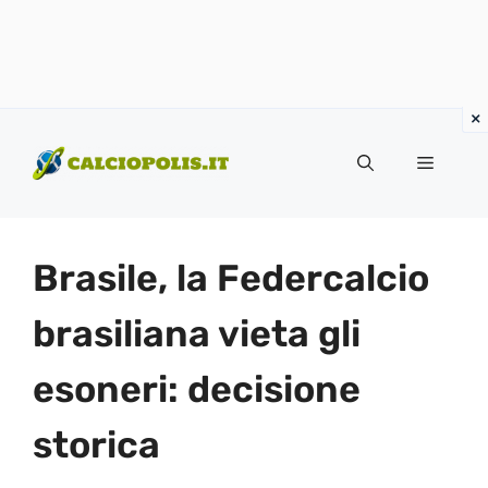
Vai
al
Menu
contenuto
Brasile, la Federcalcio
brasiliana vieta gli
esoneri: decisione
storica