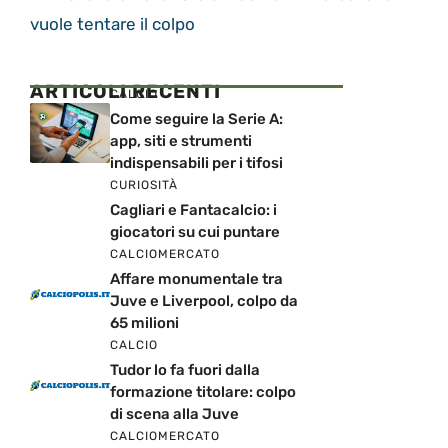
vuole tentare il colpo
ARTICOLI RECENTI
CALCIO
Come seguire la Serie A:
app, siti e strumenti
indispensabili per i tifosi
CURIOSITÀ
Cagliari e Fantacalcio: i
giocatori su cui puntare
CALCIOMERCATO
Affare monumentale tra
Juve e Liverpool, colpo da
65 milioni
CALCIO
Tudor lo fa fuori dalla
formazione titolare: colpo
di scena alla Juve
CALCIOMERCATO