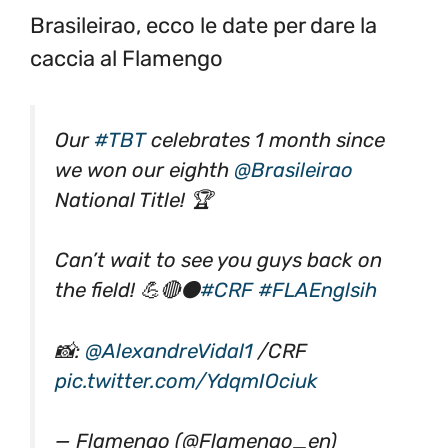
Brasileirao, ecco le date per dare la
caccia al Flamengo
Our
#TBT
celebrates 1 month since
we won our eighth
@Brasileirao
National Title! 🏆
Can’t wait to see you guys back on
the field! 💪🔴⚫️
#CRF
#FLAEnglsih
📸:
@AlexandreVidal1
/CRF
pic.twitter.com/YdqmIOciuk
— Flamengo (@Flamengo_en)