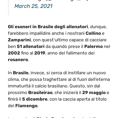
March 25, 2021
Gli esoneri in Brasile degli allenatori
, dunque,
farebbero impallidire anche i nostrani
Cellino
e
Zamparini
, con quest’ultimo capace di cacciare
ben
51 allenatori
da quando prese il
Palermo
nel
2002
fino al
2019
, anno del fallimento dei
rosanero
.
In
Brasile
, invece, si cerca di instillare un nuovo
clima, che possa traghettare al di fuori dell’eterna
immaturità il calcio brasiliano. Questo, sin dal
prossimo
Brasileirao
, che inizierà il
29 maggio
e
finirà il
5 dicembre
, con la caccia aperta al titolo
del
Flamengo
.
La squadra di
Rio de Janeiro
, allenata dall’ex