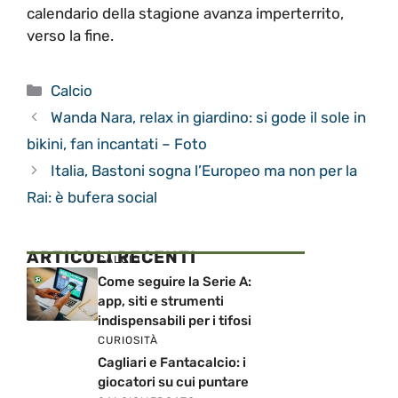
calendario della stagione avanza imperterrito,
verso la fine.
Categorie
Calcio
Wanda Nara, relax in giardino: si gode il sole in
bikini, fan incantati – Foto
Italia, Bastoni sogna l’Europeo ma non per la
Rai: è bufera social
ARTICOLI RECENTI
CALCIO
Come seguire la Serie A:
app, siti e strumenti
indispensabili per i tifosi
CURIOSITÀ
Cagliari e Fantacalcio: i
giocatori su cui puntare