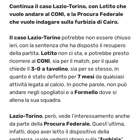
Continua il caso Lazio-Torino, con Lotito che
vuole andare al CONI, e la Procura Federale
che vuole indagare sulla furbizia di Cairo.
Il caso Lazio-Torino
potrebbe non essere chiuso
ieri, con la sentenza che ha disposto il recupero
della partita.
Lotito
non ci sta, e potrebbe presto
ricorrere al
CONI
, sia per il match, per il quale
chiede il
3-0 a tavolino
, sia per se stesso, in
quanto è stato deferito per
7 mesi
da qualsiasi
attività legata al calcio. In poche parole, non può
andare negli spogliatoi e a
Formello
dove si
allena la sua squadra.
Lazio-Torino
, però, vede l’interessamento anche
da parte della
Procura Federale
, Quest’ultima,
infatti, dopo aver letto il dispositivo della
sentenza, vuole vederci chiaro sulla “
furbizia
”