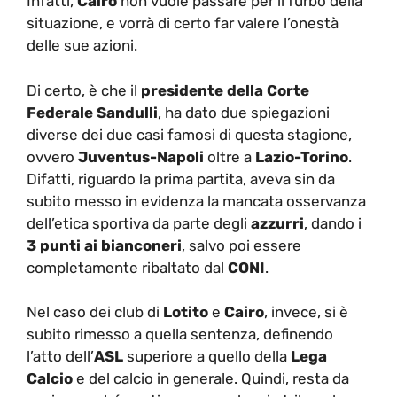
Infatti,
Cairo
non vuole passare per il furbo della
situazione, e vorrà di certo far valere l’onestà
delle sue azioni.
Di certo, è che il
presidente della Corte
Federale Sandulli
, ha dato due spiegazioni
diverse dei due casi famosi di questa stagione,
ovvero
Juventus-Napoli
oltre a
Lazio-Torino
.
Difatti, riguardo la prima partita, aveva sin da
subito messo in evidenza la mancata osservanza
dell’etica sportiva da parte degli
azzurri
, dando i
3 punti ai bianconeri
, salvo poi essere
completamente ribaltato dal
CONI
.
Nel caso dei club di
Lotito
e
Cairo
, invece, si è
subito rimesso a quella sentenza, definendo
l’atto dell’
ASL
superiore a quello della
Lega
Calcio
e del calcio in generale. Quindi, resta da