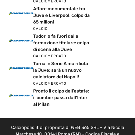
CALCIOMERCATO
Affare monumentale tra
Juve e Liverpool, colpo da
65 milioni
CALCIO
Tudor lo fa fuori dalla
formazione titolare: colpo
di scena alla Juve
CALCIOMERCATO
Torna in Serie A ma rifiuta
la Juve: sarà un nuovo
calciatore del Napoli!
CALCIOMERCATO
Pronto il colpo dell’estate:
il bomber passa dall’Inter
al Milan
Calciopolis.it di proprietà di WEB 365 SRL - Via Nicola
Marchese 10, 00141 Roma (RM) - Codice Fiscale e