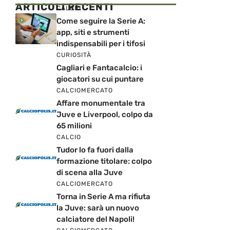
ARTICOLI RECENTI
CALCIO
Come seguire la Serie A:
app, siti e strumenti
indispensabili per i tifosi
CURIOSITÀ
Cagliari e Fantacalcio: i
giocatori su cui puntare
CALCIOMERCATO
Affare monumentale tra
Juve e Liverpool, colpo da
65 milioni
CALCIO
Tudor lo fa fuori dalla
formazione titolare: colpo
di scena alla Juve
CALCIOMERCATO
Torna in Serie A ma rifiuta
la Juve: sarà un nuovo
calciatore del Napoli!