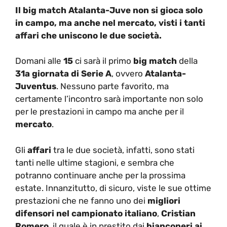
Il big match Atalanta-Juve non si gioca solo
in campo, ma anche nel mercato, visti i tanti
affari che uniscono le due società.
Domani alle
15
ci sarà il primo
big match
della
31a giornata di Serie A
, ovvero
Atalanta-
Juventus
. Nessuno parte favorito, ma
certamente l’incontro sarà importante non solo
per le prestazioni in campo ma anche per il
mercato
.
Gli
affari
tra le due società, infatti, sono stati
tanti nelle ultime stagioni, e sembra che
potranno continuare anche per la prossima
estate. Innanzitutto, di sicuro, viste le sue ottime
prestazioni che ne fanno uno dei
migliori
difensori nel campionato italiano
,
Cristian
Romero
, il quale è in prestito dai
bianconeri ai