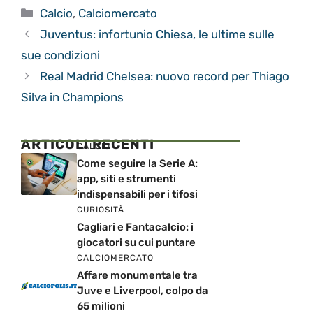
Categorie
Calcio
,
Calciomercato
Juventus: infortunio Chiesa, le ultime sulle
sue condizioni
Real Madrid Chelsea: nuovo record per Thiago
Silva in Champions
ARTICOLI RECENTI
CALCIO
Come seguire la Serie A:
app, siti e strumenti
indispensabili per i tifosi
CURIOSITÀ
Cagliari e Fantacalcio: i
giocatori su cui puntare
CALCIOMERCATO
Affare monumentale tra
Juve e Liverpool, colpo da
65 milioni