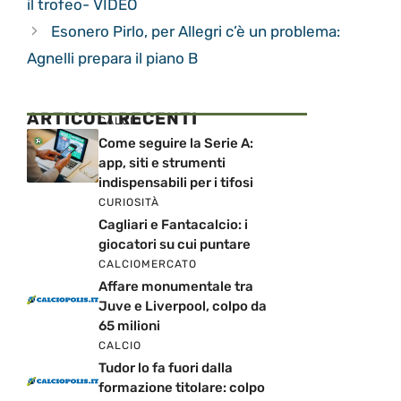
il trofeo- VIDEO
Esonero Pirlo, per Allegri c’è un problema:
Agnelli prepara il piano B
ARTICOLI RECENTI
CALCIO
Come seguire la Serie A:
app, siti e strumenti
indispensabili per i tifosi
CURIOSITÀ
Cagliari e Fantacalcio: i
giocatori su cui puntare
CALCIOMERCATO
Affare monumentale tra
Juve e Liverpool, colpo da
65 milioni
CALCIO
Tudor lo fa fuori dalla
formazione titolare: colpo