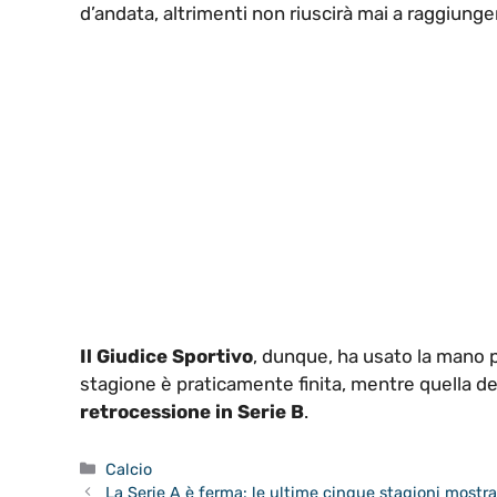
d’andata, altrimenti non riuscirà mai a raggiunge
Il Giudice Sportivo
, dunque, ha usato la mano 
stagione è praticamente finita, mentre quella de
retrocessione in Serie B
.
Categorie
Calcio
La Serie A è ferma: le ultime cinque stagioni mostrano