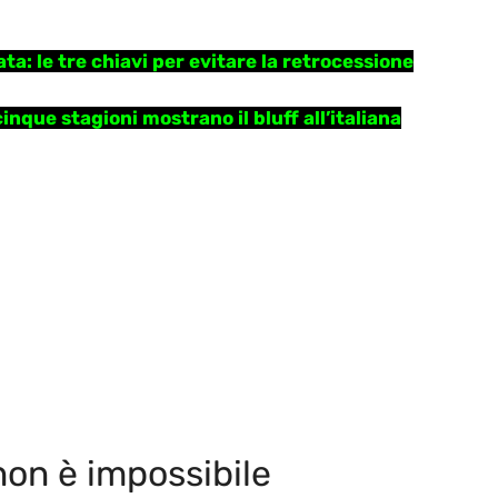
a: le tre chiavi per evitare la retrocessione
cinque stagioni mostrano il bluff all’italiana
non è impossibile