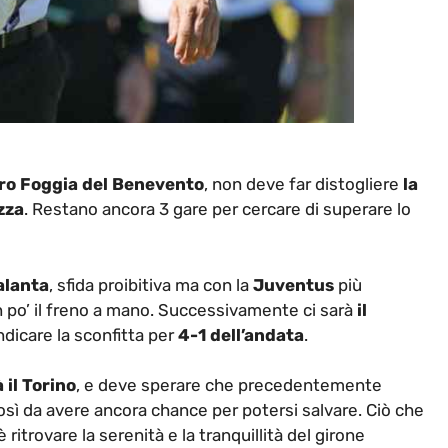
tro Foggia del Benevento
, non deve far distogliere
la
zza
. Restano ancora 3 gare per cercare di superare lo
talanta
, sfida proibitiva ma con la
Juventus
più
 po’ il freno a mano. Successivamente ci sarà
il
ndicare la sconfitta per
4-1 dell’andata
.
 il Torino
, e deve sperare che precedentemente
così da avere ancora chance per potersi salvare. Ciò che
 è ritrovare la serenità e la tranquillità del girone