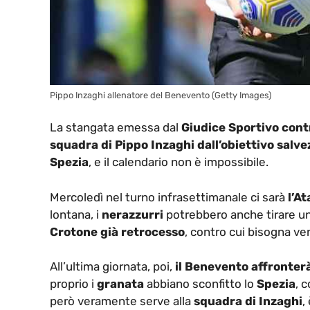
Pippo Inzaghi allenatore del Benevento (Getty Images)
La stangata emessa dal
Giudice Sportivo con
squadra di Pippo Inzaghi dall’obiettivo salve
Spezia
, e il calendario non è impossibile.
Mercoledì nel turno infrasettimanale ci sarà
l’A
lontana, i
nerazzurri
potrebbero anche tirare un
Crotone già retrocesso
, contro cui bisogna ve
All’ultima giornata, poi,
il Benevento affronterà
proprio i
granata
abbiano sconfitto lo
Spezia
, 
però veramente serve alla
squadra di Inzaghi
,