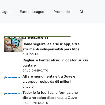
League
Europa League
Pronostici
ARTICOLI RECENTI
CALCIO
Come seguire la Serie A: app, siti e
strumenti indispensabili per i tifosi
CURIOSITÀ
Cagliari e Fantacalcio: i giocatori su cui
puntare
CALCIOMERCATO
Affare monumentale tra Juve e
Liverpool, colpo da 65 milioni
CALCIO
Tudor lo fa fuori dalla formazione
titolare: colpo di scena alla Juve
CALCIOMERCATO