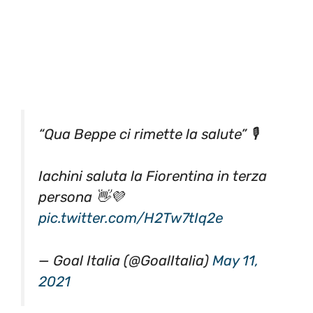
“Qua Beppe ci rimette la salute” 🎙
Iachini saluta la Fiorentina in terza
persona 👋💜
pic.twitter.com/H2Tw7tIq2e
— Goal Italia (@GoalItalia)
May 11,
2021