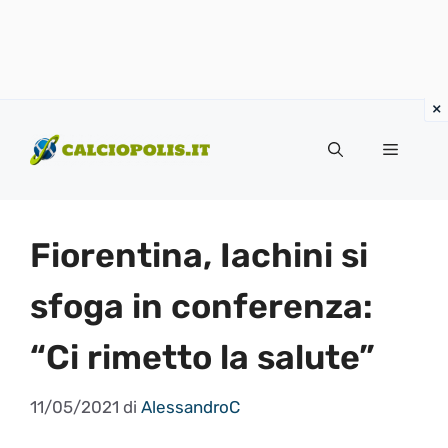
Vai
al
Menu
contenuto
Fiorentina, Iachini si
sfoga in conferenza:
“Ci rimetto la salute”
11/05/2021
di
AlessandroC