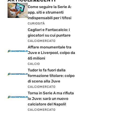
CALCIO
Come seguire la Serie A:
app, siti e strumenti
indispensabili per i tifosi
CURIOSITÀ
Cagliari e Fantacalcio: i
giocatori su cui puntare
CALCIOMERCATO
Affare monumentale tra
Juve e Liverpool, colpo da
65 milioni
CALCIO
Tudor lo fa fuori dalla
formazione titolare: colpo
di scena alla Juve
CALCIOMERCATO
Torna in Serie A ma rifiuta
la Juve: sarà un nuovo
calciatore del Napoli!
CALCIOMERCATO