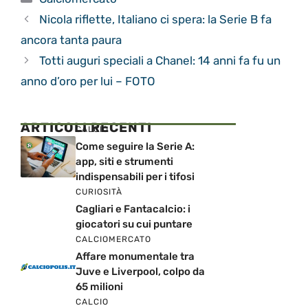
Nicola riflette, Italiano ci spera: la Serie B fa
ancora tanta paura
Totti auguri speciali a Chanel: 14 anni fa fu un
anno d’oro per lui – FOTO
ARTICOLI RECENTI
CALCIO
Come seguire la Serie A:
app, siti e strumenti
indispensabili per i tifosi
CURIOSITÀ
Cagliari e Fantacalcio: i
giocatori su cui puntare
CALCIOMERCATO
Affare monumentale tra
Juve e Liverpool, colpo da
65 milioni
CALCIO