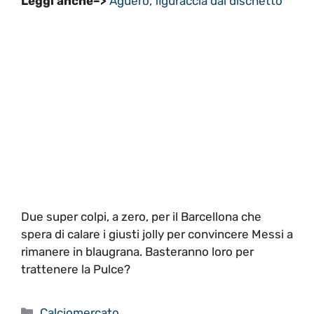
Leggi anche–>
Aguero, figuraccia dal dischetto
Due super colpi, a zero, per il Barcellona che
spera di calare i giusti jolly per convincere Messi a
rimanere in blaugrana. Basteranno loro per
trattenere la Pulce?
Categorie
Calciomercato