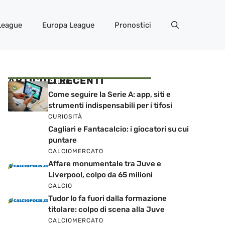
League
Europa League
Pronostici
ARTICOLI RECENTI
CALCIO
Come seguire la Serie A: app, siti e
strumenti indispensabili per i tifosi
CURIOSITÀ
Cagliari e Fantacalcio: i giocatori su cui
puntare
CALCIOMERCATO
Affare monumentale tra Juve e
Liverpool, colpo da 65 milioni
CALCIO
Tudor lo fa fuori dalla formazione
titolare: colpo di scena alla Juve
CALCIOMERCATO