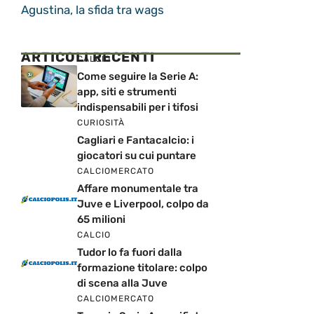
Agustina, la sfida tra wags
ARTICOLI RECENTI
CALCIO
Come seguire la Serie A:
app, siti e strumenti
indispensabili per i tifosi
CURIOSITÀ
Cagliari e Fantacalcio: i
giocatori su cui puntare
CALCIOMERCATO
Affare monumentale tra
Juve e Liverpool, colpo da
65 milioni
CALCIO
Tudor lo fa fuori dalla
formazione titolare: colpo
di scena alla Juve
CALCIOMERCATO