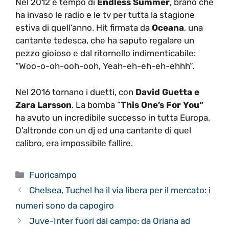
Nel 2012 è tempo di
Endless Summer
, brano che
ha invaso le radio e le tv per tutta la stagione
estiva di quell’anno. Hit firmata da
Oceana
, una
cantante tedesca, che ha saputo regalare un
pezzo gioioso e dal ritornello indimenticabile:
“Woo-o-oh-ooh-ooh, Yeah-eh-eh-eh-ehhh”.
Nel 2016 tornano i duetti, con
David Guetta e
Zara Larsson
. La bomba “
This One’s For You”
ha avuto un incredibile successo in tutta Europa.
D’altronde con un dj ed una cantante di quel
calibro, era impossibile fallire.
Categorie
Fuoricampo
Chelsea, Tuchel ha il via libera per il mercato: i
numeri sono da capogiro
Juve-Inter fuori dal campo: da Oriana ad