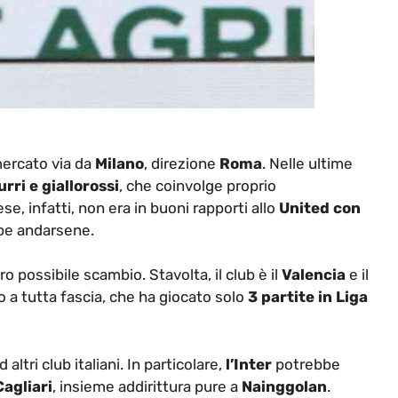
 mercato via da
Milano
, direzione
Roma
. Nelle ultime
ri e giallorossi
, che coinvolge proprio
lese, infatti, non era in buoni rapporti allo
United con
bbe andarsene.
tro possibile scambio. Stavolta, il club è il
Valencia
e il
o a tutta fascia, che ha giocato solo
3 partite in Liga
 altri club italiani. In particolare,
l’Inter
potrebbe
agliari
, insieme addirittura pure a
Nainggolan
.