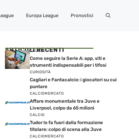
League
Europa League
Pronostici
ARTICOLI RECENTI
CALCIO
Come seguire la Serie A: app, siti e
strumenti indispensabili per i tifosi
CURIOSITÀ
Cagliari e Fantacalcio: i giocatori su cui
puntare
CALCIOMERCATO
Affare monumentale tra Juve e
Liverpool, colpo da 65 milioni
CALCIO
Tudor lo fa fuori dalla formazione
titolare: colpo di scena alla Juve
CALCIOMERCATO