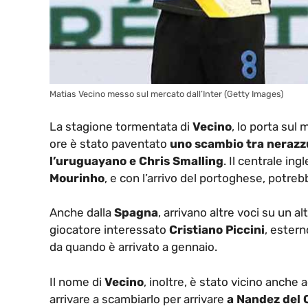
Matias Vecino messo sul mercato dall’Inter (Getty Images)
La stagione tormentata di
Vecino
, lo porta sul
ore è stato paventato
uno scambio tra nerazzur
l’uruguayano e Chris Smalling
. Il centrale ing
Mourinho
, e con l’arrivo del portoghese, potre
Anche dalla
Spagna
, arrivano altre voci su un al
giocatore interessato
Cristiano Piccini
, estern
da quando è arrivato a gennaio.
Il nome di
Vecino
, inoltre, è stato vicino anche ad
arrivare a scambiarlo per arrivare
a Nandez del C