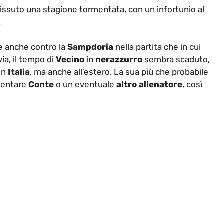
a vissuto una stagione tormentata, con un infortunio al
.
re anche contro la
Sampdoria
nella partita che in cui
via, il tempo di
Vecino
in
nerazzurro
sembra scaduto,
 in
Italia
, ma anche all’estero. La sua più che probabile
tentare
Conte
o un eventuale
altro allenatore
, così