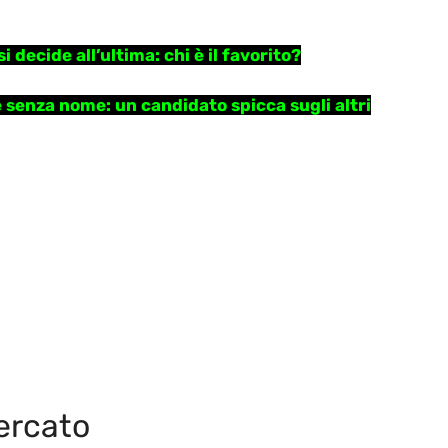
 decide all’ultima: chi è il favorito?
è senza nome: un candidato spicca sugli altri
mercato