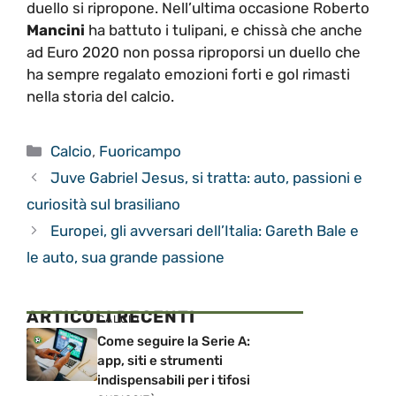
duello si ripropone. Nell’ultima occasione Roberto
Mancini
ha battuto i tulipani, e chissà che anche
ad Euro 2020 non possa riproporsi un duello che
ha sempre regalato emozioni forti e gol rimasti
nella storia del calcio.
Categorie
Calcio
,
Fuoricampo
Juve Gabriel Jesus, si tratta: auto, passioni e
curiosità sul brasiliano
Europei, gli avversari dell’Italia: Gareth Bale e
le auto, sua grande passione
ARTICOLI RECENTI
CALCIO
Come seguire la Serie A:
app, siti e strumenti
indispensabili per i tifosi