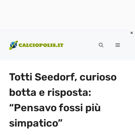
Vai
al
Menu
contenuto
Totti Seedorf, curioso
botta e risposta:
“Pensavo fossi più
simpatico”