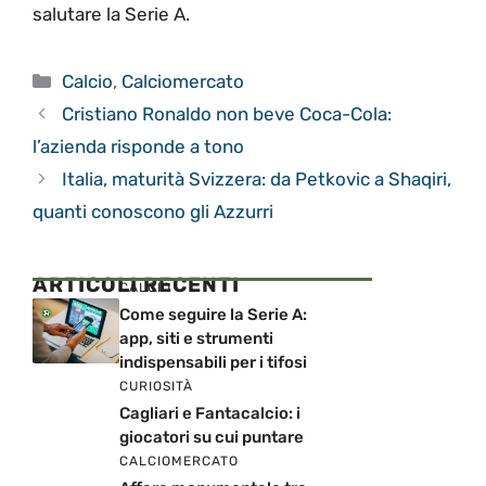
salutare la Serie A.
Categorie
Calcio
,
Calciomercato
Cristiano Ronaldo non beve Coca-Cola:
l’azienda risponde a tono
Italia, maturità Svizzera: da Petkovic a Shaqiri,
quanti conoscono gli Azzurri
ARTICOLI RECENTI
CALCIO
Come seguire la Serie A:
app, siti e strumenti
indispensabili per i tifosi
CURIOSITÀ
Cagliari e Fantacalcio: i
giocatori su cui puntare
CALCIOMERCATO