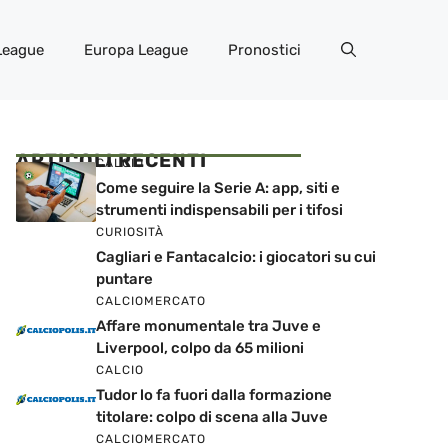
League
Europa League
Pronostici
ARTICOLI RECENTI
CALCIO
Come seguire la Serie A: app, siti e
strumenti indispensabili per i tifosi
CURIOSITÀ
Cagliari e Fantacalcio: i giocatori su cui
puntare
CALCIOMERCATO
Affare monumentale tra Juve e
Liverpool, colpo da 65 milioni
CALCIO
Tudor lo fa fuori dalla formazione
titolare: colpo di scena alla Juve
CALCIOMERCATO