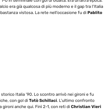
, 1-0 in semifinale con gol di Guaita. Era un’altra epoca.
lcio era già qualcosa di più moderno e il gap tra l’Italia
astanza vistosa. La rete nell’occasione fu di
Pablito
torico Italia ’90. Lo scontro arrivò nei gironi e fu
iche, con gol di
Totò Schillaci
. L’ultimo confronto
a gironi anche qui. Finì 2-1, con reti di
Christian Vieri