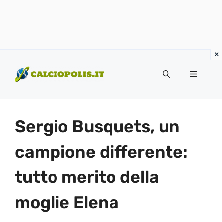
Vai
al
Menu
contenuto
Sergio Busquets, un
campione differente:
tutto merito della
moglie Elena