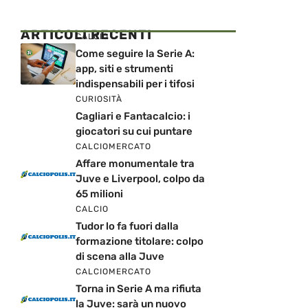
ARTICOLI RECENTI
CALCIO
Come seguire la Serie A:
app, siti e strumenti
indispensabili per i tifosi
CURIOSITÀ
Cagliari e Fantacalcio: i
giocatori su cui puntare
CALCIOMERCATO
Affare monumentale tra
Juve e Liverpool, colpo da
65 milioni
CALCIO
Tudor lo fa fuori dalla
formazione titolare: colpo
di scena alla Juve
CALCIOMERCATO
Torna in Serie A ma rifiuta
la Juve: sarà un nuovo