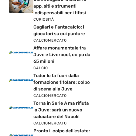
app, siti e strumenti
indispensabili per i tifosi
CURIOSITÀ
Cagliari e Fantacalcio: i
giocatori su cui puntare
CALCIOMERCATO
Affare monumentale tra
Juve e Liverpool, colpo da
65 milioni
CALCIO
Tudor lo fa fuori dalla
formazione titolare: colpo
di scena alla Juve
CALCIOMERCATO
Torna in Serie A ma rifiuta
la Juve: sarà un nuovo
calciatore del Napoli!
CALCIOMERCATO
Pronto il colpo dell’estate: