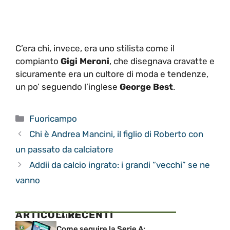
C’era chi, invece, era uno stilista come il
compianto
Gigi Meroni
, che disegnava cravatte e
sicuramente era un cultore di moda e tendenze,
un po’ seguendo l’inglese
George Best
.
Categorie
Fuoricampo
Chi è Andrea Mancini, il figlio di Roberto con
un passato da calciatore
Addii da calcio ingrato: i grandi “vecchi” se ne
vanno
ARTICOLI RECENTI
CALCIO
Come seguire la Serie A: