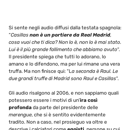
Si sente negli audio diffusi dalla testata spagnola:
“
Casillas
non è un portiere da Real Madrid
,
cosa vuoi che ti dica? Non lo è, non lo è mai stato.
Lui è il più grande fallimento che abbiamo avuto
“.
Il presidente spiega che tutti lo adorano, lo
amano e lo difendono, ma per lui rimane una vera
truffa. Ma non finisce qui: “L
a seconda è Raul. Le
due grandi truffe di Madrid sono Raul e Casillas
“.
Gli audio risalgono al 2006, e non sappiamo quali
potessero essere i motivi di un’
ira così
profonda
da parte del presidente delle
merengue
, che si è sentito evidentemente
tradito. Non a caso, nel prosieguo va oltre e
descrive i calciatori come
egoisti
, persone su cui