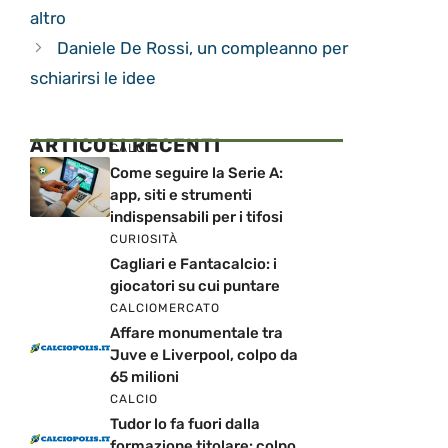
altro
Daniele De Rossi, un compleanno per
schiarirsi le idee
ARTICOLI RECENTI
CALCIO
Come seguire la Serie A:
app, siti e strumenti
indispensabili per i tifosi
CURIOSITÀ
Cagliari e Fantacalcio: i
giocatori su cui puntare
CALCIOMERCATO
Affare monumentale tra
Juve e Liverpool, colpo da
65 milioni
CALCIO
Tudor lo fa fuori dalla
formazione titolare: colpo