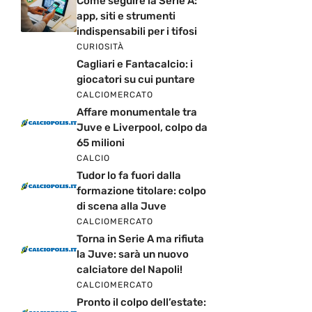
Come seguire la Serie A:
app, siti e strumenti
indispensabili per i tifosi
CURIOSITÀ
Cagliari e Fantacalcio: i
giocatori su cui puntare
CALCIOMERCATO
Affare monumentale tra
Juve e Liverpool, colpo da
65 milioni
CALCIO
Tudor lo fa fuori dalla
formazione titolare: colpo
di scena alla Juve
CALCIOMERCATO
Torna in Serie A ma rifiuta
la Juve: sarà un nuovo
calciatore del Napoli!
CALCIOMERCATO
Pronto il colpo dell’estate: