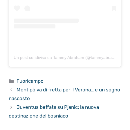
Un post condiviso da Tammy Abraham (@tammyabraham)
Categorie
Fuoricampo
Montipò va di fretta per il Verona… e un sogno
nascosto
Juventus beffata su Pjanic: la nuova
destinazione del bosniaco