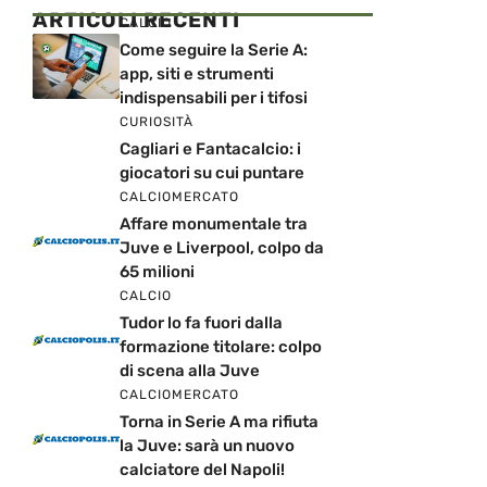
ARTICOLI RECENTI
CALCIO
Come seguire la Serie A:
app, siti e strumenti
indispensabili per i tifosi
CURIOSITÀ
Cagliari e Fantacalcio: i
giocatori su cui puntare
CALCIOMERCATO
Affare monumentale tra
Juve e Liverpool, colpo da
65 milioni
CALCIO
Tudor lo fa fuori dalla
formazione titolare: colpo
di scena alla Juve
CALCIOMERCATO
Torna in Serie A ma rifiuta
la Juve: sarà un nuovo
calciatore del Napoli!