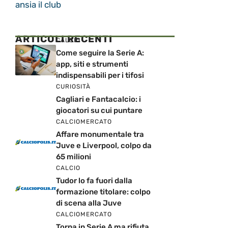
ansia il club
ARTICOLI RECENTI
CALCIO
Come seguire la Serie A:
app, siti e strumenti
indispensabili per i tifosi
CURIOSITÀ
Cagliari e Fantacalcio: i
giocatori su cui puntare
CALCIOMERCATO
Affare monumentale tra
Juve e Liverpool, colpo da
65 milioni
CALCIO
Tudor lo fa fuori dalla
formazione titolare: colpo
di scena alla Juve
CALCIOMERCATO
Torna in Serie A ma rifiuta