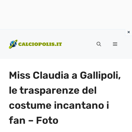
Vai
al
Menu
contenuto
Miss Claudia a Gallipoli,
le trasparenze del
costume incantano i
fan – Foto