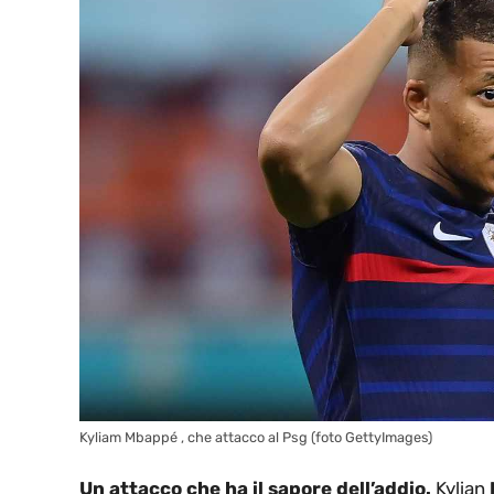
Kyliam Mbappé , che attacco al Psg (foto GettyImages)
Un attacco che ha il sapore dell’addio.
Kylian