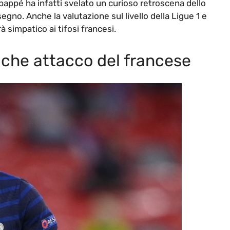
appé ha infatti svelato un curioso retroscena dello
segno. Anche la valutazione sul livello della Ligue 1 e
rà simpatico ai tifosi francesi.
 che attacco del francese