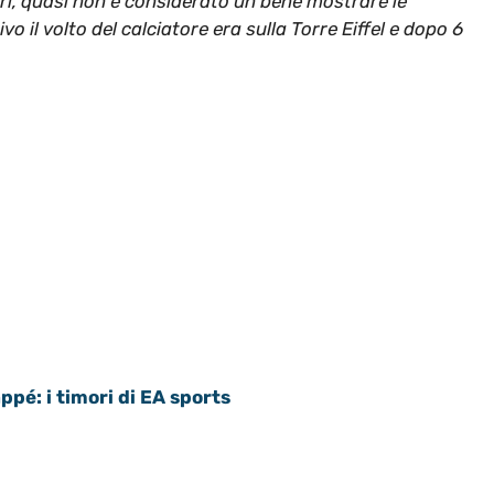
seri, quasi non è considerato un bene mostrare le
vo il volto del calciatore era sulla Torre Eiffel e dopo 6
ppé: i timori di EA sports