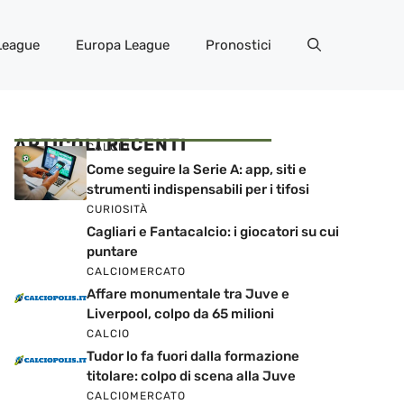
League
Europa League
Pronostici
ARTICOLI RECENTI
CALCIO
Come seguire la Serie A: app, siti e
strumenti indispensabili per i tifosi
CURIOSITÀ
Cagliari e Fantacalcio: i giocatori su cui
puntare
CALCIOMERCATO
Affare monumentale tra Juve e
Liverpool, colpo da 65 milioni
CALCIO
Tudor lo fa fuori dalla formazione
titolare: colpo di scena alla Juve
CALCIOMERCATO