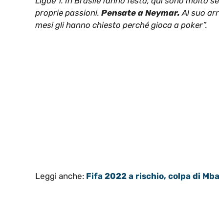
Ligue 1. In Brasile fanno festa, qui sono molto 
proprie passioni.
Pensate a Neymar.
Al suo arri
mesi gli hanno chiesto perché gioca a poker”.
Leggi anche:
Fifa 2022 a rischio, colpa di Mba