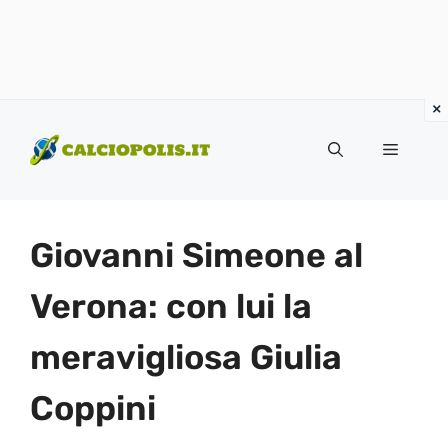
Vai
al
Menu
contenuto
Giovanni Simeone al
Verona: con lui la
meravigliosa Giulia
Coppini