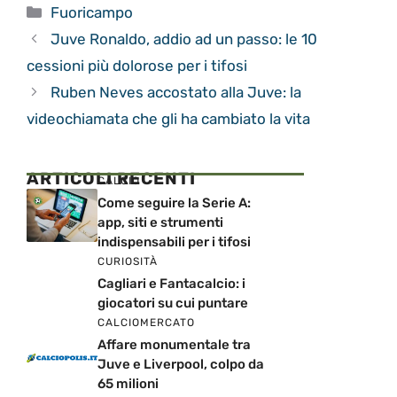
Categorie
Fuoricampo
Juve Ronaldo, addio ad un passo: le 10
cessioni più dolorose per i tifosi
Ruben Neves accostato alla Juve: la
videochiamata che gli ha cambiato la vita
ARTICOLI RECENTI
CALCIO
Come seguire la Serie A:
app, siti e strumenti
indispensabili per i tifosi
CURIOSITÀ
Cagliari e Fantacalcio: i
giocatori su cui puntare
CALCIOMERCATO
Affare monumentale tra
Juve e Liverpool, colpo da
65 milioni