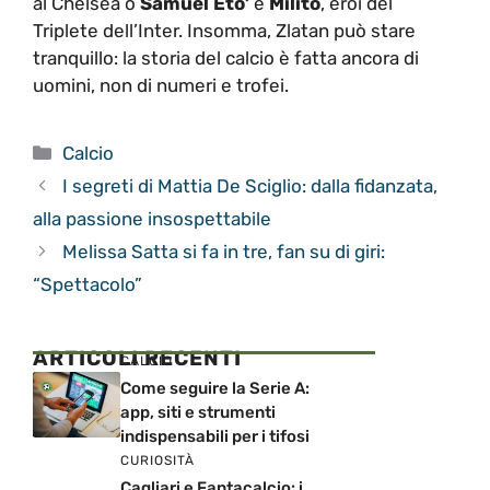
al Chelsea o
Samuel Eto’
e
Milito
, eroi del
Triplete dell’Inter. Insomma, Zlatan può stare
tranquillo: la storia del calcio è fatta ancora di
uomini, non di numeri e trofei.
Categorie
Calcio
I segreti di Mattia De Sciglio: dalla fidanzata,
alla passione insospettabile
Melissa Satta si fa in tre, fan su di giri:
“Spettacolo”
ARTICOLI RECENTI
CALCIO
Come seguire la Serie A:
app, siti e strumenti
indispensabili per i tifosi
CURIOSITÀ
Cagliari e Fantacalcio: i