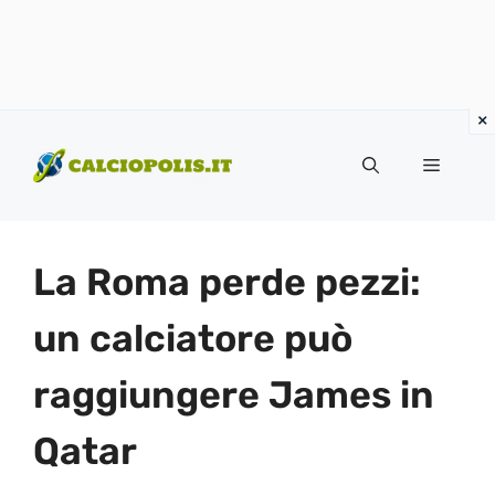
Vai
al
Menu
contenuto
La Roma perde pezzi:
un calciatore può
raggiungere James in
Qatar