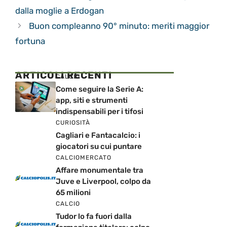
dalla moglie a Erdogan
Buon compleanno 90° minuto: meriti maggior
fortuna
ARTICOLI RECENTI
CALCIO
Come seguire la Serie A:
app, siti e strumenti
indispensabili per i tifosi
CURIOSITÀ
Cagliari e Fantacalcio: i
giocatori su cui puntare
CALCIOMERCATO
Affare monumentale tra
Juve e Liverpool, colpo da
65 milioni
CALCIO
Tudor lo fa fuori dalla