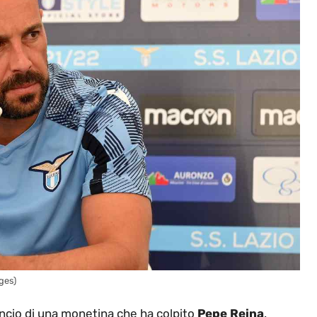
ges)
 lancio di una monetina che ha colpito
Pepe Reina
.