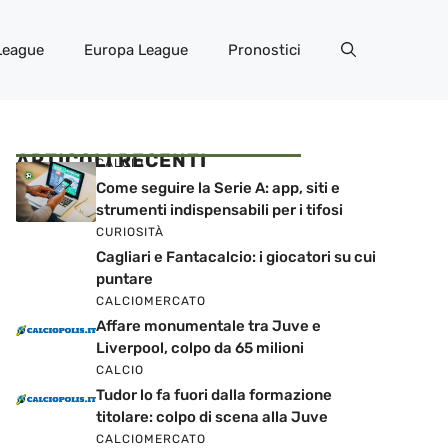
League
Europa League
Pronostici
ARTICOLI RECENTI
CALCIO
Come seguire la Serie A: app, siti e
strumenti indispensabili per i tifosi
CURIOSITÀ
Cagliari e Fantacalcio: i giocatori su cui
puntare
CALCIOMERCATO
Affare monumentale tra Juve e
Liverpool, colpo da 65 milioni
CALCIO
Tudor lo fa fuori dalla formazione
titolare: colpo di scena alla Juve
CALCIOMERCATO