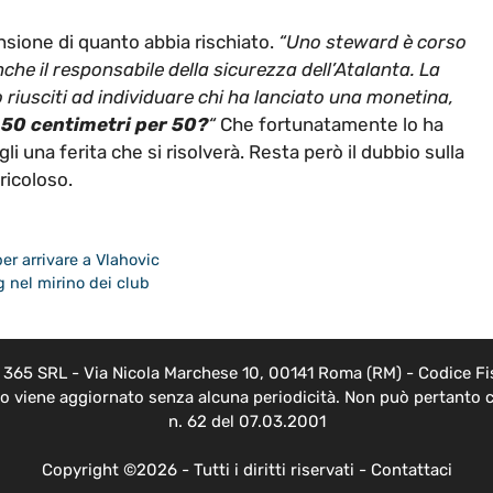
ensione di quanto abbia rischiato.
“Uno steward è corso
nche il responsabile della sicurezza dell’Atalanta. La
riusciti ad individuare chi ha lanciato una monetina,
a 50 centimetri per 50?
“
Che fortunatamente lo ha
 una ferita che si risolverà. Resta però il dubbio sulla
ricoloso.
per arrivare a Vlahovic
g nel mirino dei club
EB 365 SRL - Via Nicola Marchese 10, 00141 Roma (RM) - Codice Fis
nto viene aggiornato senza alcuna periodicità. Non può pertanto c
n. 62 del 07.03.2001
Copyright ©2026 - Tutti i diritti riservati -
Contattaci