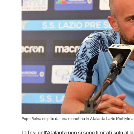
Pepe Reina colpito da una monetina in Atalanta Lazio (GettyIma
I tifosi dell’Atalanta non si sono limitati solo al