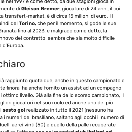
sile nel 1997 e come detto, da due stagioni gioca in
iamente di
Gleison Bremer
, giocatore di 24 anni, il cui
 transfert-market, è di circa 15 milioni di euro. Il
uindi del
Torino,
che per il momento, si gode le sue
 Granata fino al 2023, e malgrado come detto, la
innovo del contratto, sembra che sia molto difficile
re d’Europa.
chiaro
 già raggiunto quota due, anche in questo campionato e
ocate finora, ha anche fornito un assist ad un compagno
i ottimo livello. Già alla fine dello scorso campionato, il
gliori giocatori nel suo ruolo ed anche uno dei più
il
sesto gol
realizzato in tutto il 2021 (nessuno ha
i numeri del brasiliano, saltano agli occhi il numero di
i duelli aerei vinti (50) e quello della palle recuperate
su di se l’attenzione dei maggiori
club italiani ed