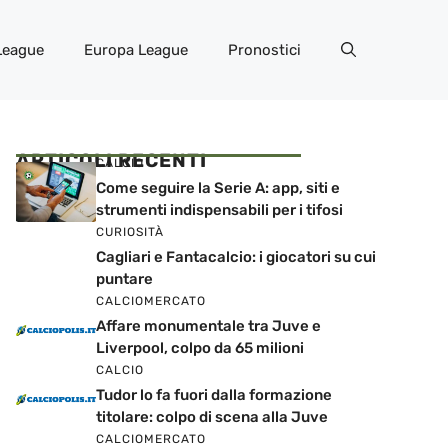
League
Europa League
Pronostici
ARTICOLI RECENTI
CALCIO
Come seguire la Serie A: app, siti e
strumenti indispensabili per i tifosi
CURIOSITÀ
Cagliari e Fantacalcio: i giocatori su cui
puntare
CALCIOMERCATO
Affare monumentale tra Juve e
Liverpool, colpo da 65 milioni
CALCIO
Tudor lo fa fuori dalla formazione
titolare: colpo di scena alla Juve
CALCIOMERCATO