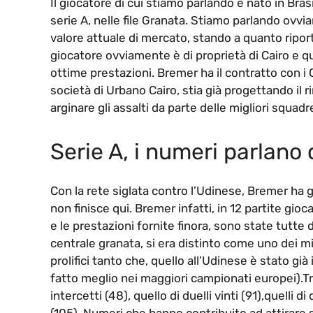
Il giocatore di cui stiamo parlando è nato in Bra
serie A, nelle file Granata. Stiamo parlando ovv
valore attuale di mercato, stando a quanto riporta
giocatore ovviamente è di proprietà di Cairo e q
ottime prestazioni. Bremer ha il contratto con i
società di Urbano Cairo, stia già progettando il r
arginare gli assalti da parte delle migliori squad
Serie A, i numeri parlano 
Con la rete siglata contro l’Udinese, Bremer ha
non finisce qui. Bremer infatti, in 12 partite gi
e le prestazioni fornite finora, sono state tutte d
centrale granata, si era distinto come uno dei mi
prolifici tanto che, quello all’Udinese è stato già 
fatto meglio nei maggiori campionati europei).Tra 
intercetti (48), quello di duelli vinti (91),quelli d
(105). Numeri che hanno contribuito ad attirare 