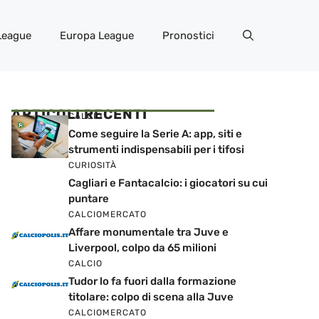
League
Europa League
Pronostici
ARTICOLI RECENTI
CALCIO
Come seguire la Serie A: app, siti e
strumenti indispensabili per i tifosi
CURIOSITÀ
Cagliari e Fantacalcio: i giocatori su cui
puntare
CALCIOMERCATO
Affare monumentale tra Juve e
Liverpool, colpo da 65 milioni
CALCIO
Tudor lo fa fuori dalla formazione
titolare: colpo di scena alla Juve
CALCIOMERCATO