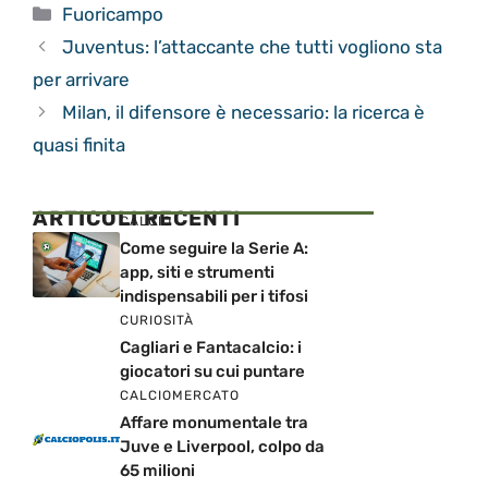
Categorie
Fuoricampo
Juventus: l’attaccante che tutti vogliono sta
per arrivare
Milan, il difensore è necessario: la ricerca è
quasi finita
ARTICOLI RECENTI
CALCIO
Come seguire la Serie A:
app, siti e strumenti
indispensabili per i tifosi
CURIOSITÀ
Cagliari e Fantacalcio: i
giocatori su cui puntare
CALCIOMERCATO
Affare monumentale tra
Juve e Liverpool, colpo da
65 milioni