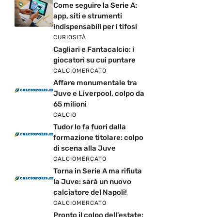
Come seguire la Serie A:
app, siti e strumenti
indispensabili per i tifosi
CURIOSITÀ
Cagliari e Fantacalcio: i
giocatori su cui puntare
CALCIOMERCATO
Affare monumentale tra
Juve e Liverpool, colpo da
65 milioni
CALCIO
Tudor lo fa fuori dalla
formazione titolare: colpo
di scena alla Juve
CALCIOMERCATO
Torna in Serie A ma rifiuta
la Juve: sarà un nuovo
calciatore del Napoli!
CALCIOMERCATO
Pronto il colpo dell’estate: