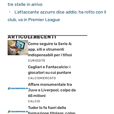
tre stelle in arrivo
L’attaccante azzurro dice addio: ha rotto con il
club, va in Premier League
ARTICOLI RECENTI
CALCIO
Come seguire la Serie A:
app, siti e strumenti
indispensabili per i tifosi
CURIOSITÀ
Cagliari e Fantacalcio: i
giocatori su cui puntare
CALCIOMERCATO
Affare monumentale tra
Juve e Liverpool, colpo da
65 milioni
CALCIO
Tudor lo fa fuori dalla
formazione titolare: colpo