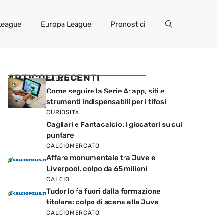
League
Europa League
Pronostici
ARTICOLI RECENTI
CALCIO
Come seguire la Serie A: app, siti e
strumenti indispensabili per i tifosi
CURIOSITÀ
Cagliari e Fantacalcio: i giocatori su cui
puntare
CALCIOMERCATO
Affare monumentale tra Juve e
Liverpool, colpo da 65 milioni
CALCIO
Tudor lo fa fuori dalla formazione
titolare: colpo di scena alla Juve
CALCIOMERCATO