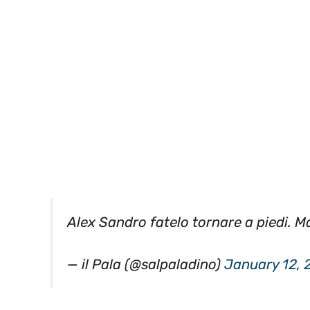
Alex Sandro fatelo tornare a piedi. M
— il Pala (@salpaladino)
January 12, 
Categorie
Calcio
,
Calciomercato