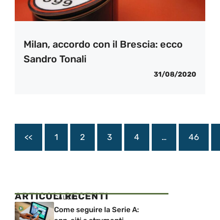
Milan, accordo con il Brescia: ecco
Sandro Tonali
31/08/2020
<<
1
2
3
4
…
46
ARTICOLI RECENTI
CALCIO
Come seguire la Serie A: