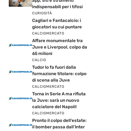
app, siti e strumenti
indispensabili per i tifosi
CURIOSITÀ
Cagliari e Fantacalcio: i
giocatori su cui puntare
CALCIOMERCATO
Affare monumentale tra
Juve e Liverpool, colpo da
65 milioni
CALCIO
Tudor lo fa fuori dalla
formazione titolare: colpo
di scena alla Juve
CALCIOMERCATO
Torna in Serie A ma rifiuta
la Juve: sarà un nuovo
calciatore del Napoli!
CALCIOMERCATO
Pronto il colpo dell’estate:
il bomber passa dall’Inter