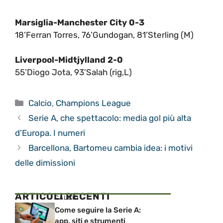
Marsiglia-Manchester City 0-3
18’Ferran Torres, 76’Gundogan, 81’Sterling (M)
Liverpool-Midtjylland 2-0
55’Diogo Jota, 93’Salah (rig,L)
Categorie
Calcio
,
Champions League
Serie A, che spettacolo: media gol più alta
d’Europa. I numeri
Barcellona, Bartomeu cambia idea: i motivi
delle dimissioni
ARTICOLI RECENTI
CALCIO
Come seguire la Serie A:
app, siti e strumenti