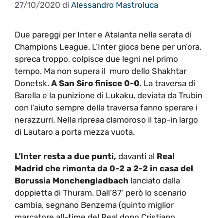
27/10/2020
di
Alessandro Mastroluca
Due pareggi per Inter e Atalanta nella serata di
Champions League. L’Inter gioca bene per un’ora,
spreca troppo, colpisce due legni nel primo
tempo. Ma non supera il muro dello Shakhtar
Donetsk.
A San Siro finisce 0-0
. La traversa di
Barella e la punizione di Lukaku, deviata da Trubin
con l’aiuto sempre della traversa fanno sperare i
nerazzurri. Nella ripreaa clamoroso il tap-in largo
di Lautaro a porta mezza vuota.
L’Inter resta a due punti,
davanti al
Real
Madrid che rimonta da 0-2 a 2-2 in casa del
Borussia Monchengladbach
lanciato dalla
doppietta di Thuram. Dall’87’ però lo scenario
cambia, segnano Benzema (quinto miglior
marcatore all-time del Real dopo Cristiano