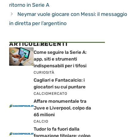
ritorno in Serie A
Neymar vuole giocare con Messi: il messaggio
in diretta per l’argentino
ARTICOLI RECENTI
CALCIO
Come seguire la Serie A:
app, siti e strumenti
indispensabili per i tifosi
CURIOSITÀ
Cagliari e Fantacalcio: i
giocatori su cui puntare
CALCIOMERCATO
Affare monumentale tra
Juve e Liverpool, colpo da
65 milioni
CALCIO
Tudor lo fa fuori dalla
formazione titolare: colpo