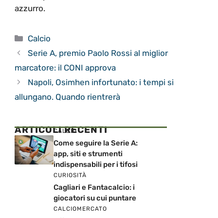
azzurro.
Categorie
Calcio
Serie A, premio Paolo Rossi al miglior
marcatore: il CONI approva
Napoli, Osimhen infortunato: i tempi si
allungano. Quando rientrerà
ARTICOLI RECENTI
CALCIO
Come seguire la Serie A:
app, siti e strumenti
indispensabili per i tifosi
CURIOSITÀ
Cagliari e Fantacalcio: i
giocatori su cui puntare
CALCIOMERCATO