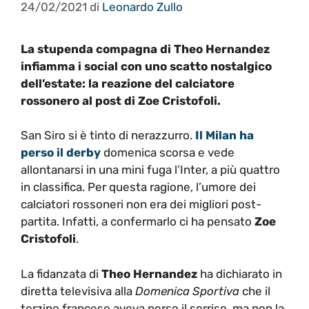
24/02/2021
di
Leonardo Zullo
La stupenda compagna di Theo Hernandez
infiamma i social con uno scatto nostalgico
dell’estate: la reazione del calciatore
rossonero al post di Zoe Cristofoli.
San Siro si è tinto di nerazzurro.
Il Milan ha
perso il derby
domenica scorsa e vede
allontanarsi in una mini fuga l’Inter, a più quattro
in classifica. Per questa ragione, l’umore dei
calciatori rossoneri non era dei migliori post-
partita. Infatti, a confermarlo ci ha pensato
Zoe
Cristofoli
.
La fidanzata di
Theo Hernandez
ha dichiarato in
diretta televisiva alla
Domenica Sportiva
che il
terzino francese aveva perso il sorriso, ma non la