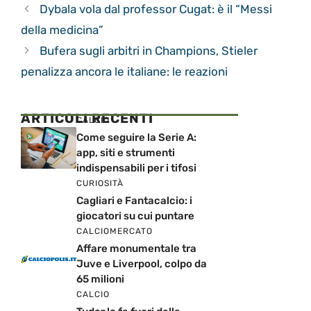
Dybala vola dal professor Cugat: è il “Messi
della medicina”
Bufera sugli arbitri in Champions, Stieler
penalizza ancora le italiane: le reazioni
ARTICOLI RECENTI
CALCIO
Come seguire la Serie A:
app, siti e strumenti
indispensabili per i tifosi
CURIOSITÀ
Cagliari e Fantacalcio: i
giocatori su cui puntare
CALCIOMERCATO
Affare monumentale tra
Juve e Liverpool, colpo da
65 milioni
CALCIO