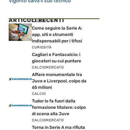
Vigorito salva il suo tecnico
ARTICOLI RECENTI
CALCIO
Come seguire la Serie A:
app, siti e strumenti
indispensabili per i tifosi
CURIOSITÀ
Cagliari e Fantacalcio: i
giocatori su cui puntare
CALCIOMERCATO
Affare monumentale tra
Juve e Liverpool, colpo da
65 milioni
CALCIO
Tudor lo fa fuori dalla
formazione titolare: colpo
di scena alla Juve
CALCIOMERCATO
Torna in Serie A ma rifiuta