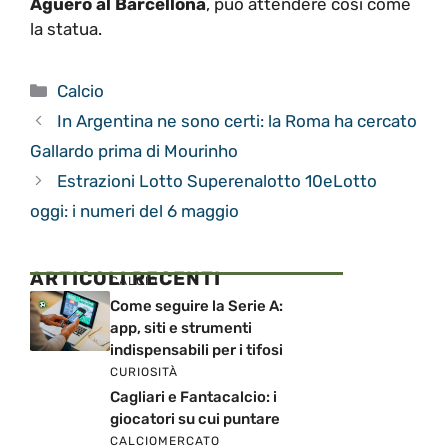
Aguero al Barcellona
, può attendere così come
la statua.
Categorie
Calcio
In Argentina ne sono certi: la Roma ha cercato
Gallardo prima di Mourinho
Estrazioni Lotto Superenalotto 10eLotto
oggi: i numeri del 6 maggio
ARTICOLI RECENTI
CALCIO
Come seguire la Serie A:
app, siti e strumenti
indispensabili per i tifosi
CURIOSITÀ
Cagliari e Fantacalcio: i
giocatori su cui puntare
CALCIOMERCATO