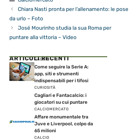
Chiara Nasti pronta per l’allenamento: le pose
da urlo – Foto
José Mourinho studia la sua Roma per
puntare alla vittoria – Video
ARTICOLI RECENTI
CALCIO
Come seguire la Serie A:
app, siti e strumenti
indispensabili per i tifosi
CURIOSITÀ
Cagliari e Fantacalcio: i
giocatori su cui puntare
CALCIOMERCATO
Affare monumentale tra
Juve e Liverpool, colpo da
65 milioni
CALCIO