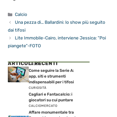
Categorie
Calcio
Una pezza di… Ballardini: lo show più seguito
dai tifosi
Lite Immobile-Cairo, interviene Jessica: “Poi
piangete”-FOTO
ARTICOLI RECENTI
CALCIO
Come seguire la Serie A:
app, siti e strumenti
indispensabili per i tifosi
CURIOSITÀ
Cagliari e Fantacalcio: i
giocatori su cui puntare
CALCIOMERCATO
Affare monumentale tra